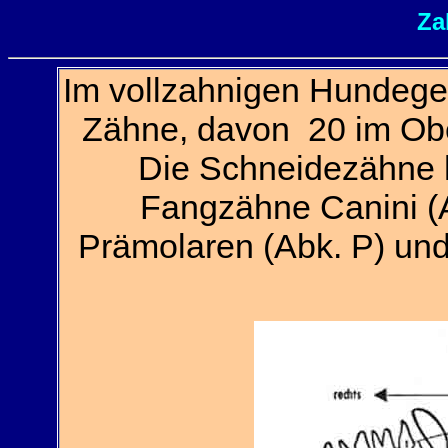
Za
Im vollzahnigen Hundege
Zähne, davon 20 im Ober
Die Schneidezähne he
Fangzähne Canini (
Prämolaren (Abk. P) un